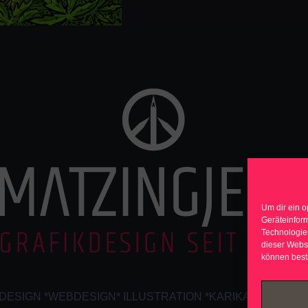
Um dir ein o
Geräteinfor
Technologien
dieser Websi
können best
DESIGN *WEBDESIGN* ILLUSTRATION *KARIKATUREN* S